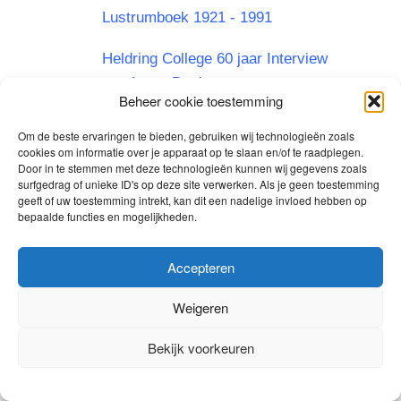
Lustrumboek 1921 - 1991
Heldring College 60 jaar Interview
met L van Donk
Beheer cookie toestemming
Jubileumboek 25 jaar HPC (2016)
Om de beste ervaringen te bieden, gebruiken wij technologieën zoals
cookies om informatie over je apparaat op te slaan en/of te raadplegen.
Lesrooster 1965-1966 Heldring-
Door in te stemmen met deze technologieën kunnen wij gegevens zoals
surfgedrag of unieke ID's op deze site verwerken. Als je geen toestemming
College Zetten
geeft of uw toestemming intrekt, kan dit een nadelige invloed hebben op
bepaalde functies en mogelijkheden.
Programma en boekenlijst 1966 -
1967 Heldring College Zetten
Accepteren
Uitnodiging Reünie Heldring
Weigeren
College 1971
Bekijk voorkeuren