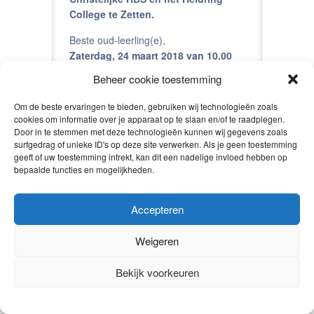
College te Zetten.
Beste oud-leerling(e),
Zaterdag, 24 maart 2018 van 10.00
tot 16.00 uur. Noteer deze datum
Beheer cookie toestemming
vandaag
nog in je agenda!
Vorige keer is het Hendrik Pierson
Om de beste ervaringen te bieden, gebruiken wij technologieën zoals
College (HPC) aan de Mammoetstraat
cookies om informatie over je apparaat op te slaan en/of te raadplegen.
Door in te stemmen met deze technologieën kunnen wij gegevens zoals
in Zetten ons zo goed bevallen, dat wij
surfgedrag of unieke ID's op deze site verwerken. Als je geen toestemming
er graag weer terugkeren. Gelukkig
geeft of uw toestemming intrekt, kan dit een nadelige invloed hebben op
hebben wij het HPC weer bereid
bepaalde functies en mogelijkheden.
gevonden ons te ontvangen. Het ligt
bovendien slechts 800 meter van het
Accepteren
station Zetten-Andelst.
Om zoveel mogelijk oud-school- en
Weigeren
klasgenoten te kunnen uitnodigen
vragen wij jou ons naam, adres,
Bekijk voorkeuren
woonplaats en zo mogelijk e-mailadres
op te geven van jezelf en die oud-
leerlingen, die je kent maar wij nog