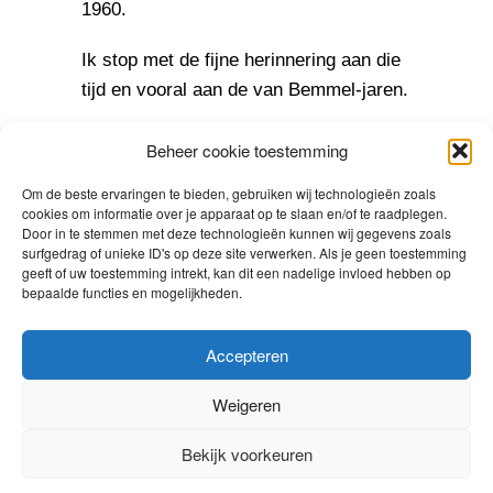
1960.
Ik stop met de fijne herinnering aan die
tijd en vooral aan de van Bemmel-jaren.
Deze jaren blijven onvergetelijk, zelfs
Beheer cookie toestemming
na 60 jaar.
Om de beste ervaringen te bieden, gebruiken wij technologieën zoals
cookies om informatie over je apparaat op te slaan en/of te raadplegen.
Ik hoop nog enkele oude jaargenoten op
Door in te stemmen met deze technologieën kunnen wij gegevens zoals
de komende reünie in 2018 te
surfgedrag of unieke ID's op deze site verwerken. Als je geen toestemming
geeft of uw toestemming intrekt, kan dit een nadelige invloed hebben op
ontmoeten en breng als slot een dank
bepaalde functies en mogelijkheden.
uit aan het bestuur. Aart, Hans, Henk en
Okko en de anderen die hieraan
Accepteren
meewerkten om een geslaagde reünie
te bewerkstelligen.
Weigeren
Arthur Boere © 2018
Bekijk voorkeuren